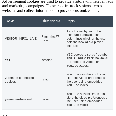
Advertisement cookies are used to provide visitors with relevant ads
and marketing campaigns. These cookies track visitors across
websites and collect information to provide customized ads.
Cookie
Dĺžka trvania
Popis
A cookie set by YouTube to
measure bandwidth that
5 months 27
VISITOR_INFO1_LIVE
determines whether the user
days
gets the new or old player
interface.
YSC cookie is set by Youtube
and is used to track the views
YSC
session
of embedded videos on
Youtube pages.
YouTube sets this cookie to
yt-remote-connected-
store the video preferences of
never
devices
the user using embedded
YouTube video.
YouTube sets this cookie to
store the video preferences of
yt-remote-device-id
never
the user using embedded
YouTube video.