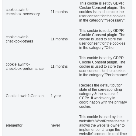
This cookie is set by GDPR
Cookie Consent plugin. The
cookielawinfo-
11 months
cookies is used to store the
checkbox-necessary
user consent for the cookies
in the category "Necessary".
This cookie is set by GDPR
Cookie Consent plugin. The
cookielawinfo-
11 months
cookie is used to store the
checkbox-others
user consent for the cookies
in the category "Other.
This cookie is set by GDPR
Cookie Consent plugin. The
cookielawinfo-
11 months
cookie is used to store the
checkbox-performance
user consent for the cookies
in the category "Performance".
Records the default button
state of the corresponding
category & the status of
CookieLawInfoConsent
1 year
CCPA. It works only in
coordination with the primary
cookie.
This cookie is used by the
website's WordPress theme. It
elementor
never
allows the website owner to
implement or change the
website's content in real-time.