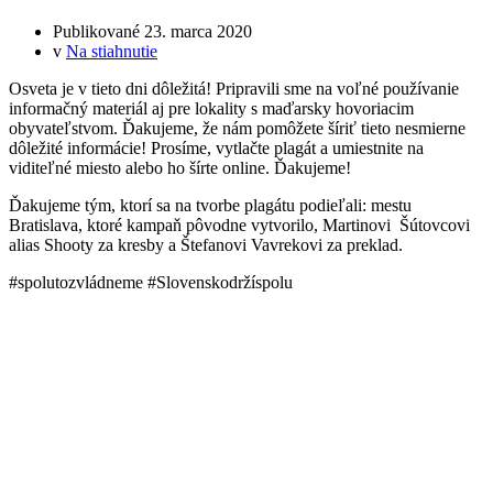
Publikované
23. marca 2020
v
Na stiahnutie
Osveta je v tieto dni dôležitá! Pripravili sme na voľné používanie
informačný materiál aj pre lokality s maďarsky hovoriacim
obyvateľstvom. Ďakujeme, že nám pomôžete šíriť tieto nesmierne
dôležité informácie! Prosíme, vytlačte plagát a umiestnite na
viditeľné miesto alebo ho šírte online. Ďakujeme!
Ďakujeme tým, ktorí sa na tvorbe plagátu podieľali: mestu
Bratislava, ktoré kampaň pôvodne vytvorilo, Martinovi Šútovcovi
alias Shooty za kresby a Štefanovi Vavrekovi za preklad.
#spolutozvládneme #Slovenskodržíspolu