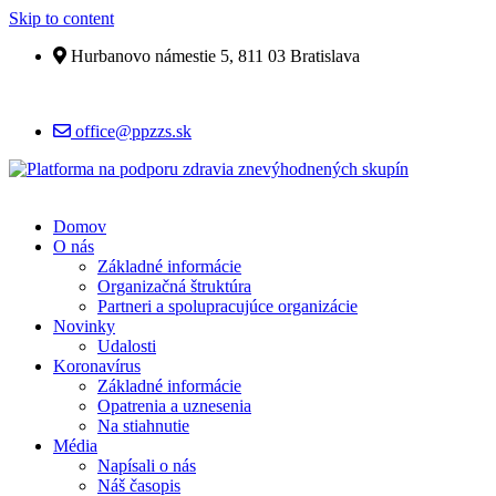
Skip to content
Hurbanovo námestie 5, 811 03 Bratislava
office@ppzzs.sk
Domov
O nás
Základné informácie
Organizačná štruktúra
Partneri a spolupracujúce organizácie
Novinky
Udalosti
Koronavírus
Základné informácie
Opatrenia a uznesenia
Na stiahnutie
Média
Napísali o nás
Náš časopis