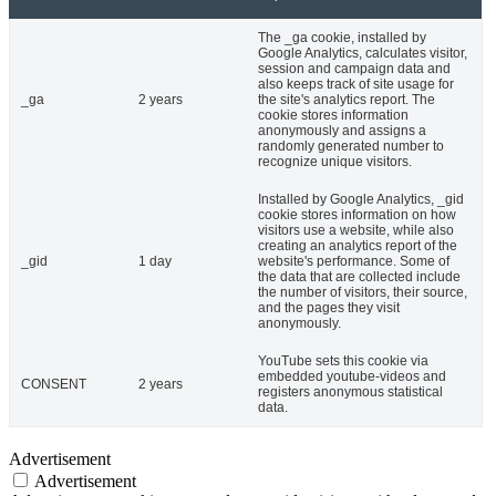
The _ga cookie, installed by
Google Analytics, calculates visitor,
session and campaign data and
also keeps track of site usage for
_ga
2 years
the site's analytics report. The
cookie stores information
anonymously and assigns a
randomly generated number to
recognize unique visitors.
Installed by Google Analytics, _gid
cookie stores information on how
visitors use a website, while also
creating an analytics report of the
_gid
1 day
website's performance. Some of
the data that are collected include
the number of visitors, their source,
and the pages they visit
anonymously.
YouTube sets this cookie via
embedded youtube-videos and
CONSENT
2 years
registers anonymous statistical
data.
Advertisement
Advertisement