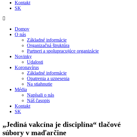
Kontakt
SK
Domov
O nás
Základné informácie
Organizačná štruktúra
Partneri a spolupracujúce organizácie
Novinky
Udalosti
Koronavírus
Základné informácie
Opatrenia a uznesenia
Na stiahnutie
Média
Napísali o nás
Náš časopis
Kontakt
SK
„Jediná vakcína je disciplína“ tlačové
súbory v maďarčine