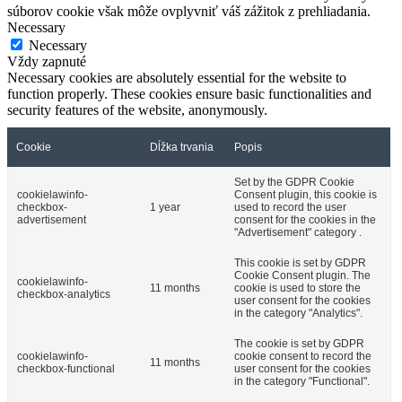
súborov cookie však môže ovplyvniť váš zážitok z prehliadania.
Necessary
Necessary
Vždy zapnuté
Necessary cookies are absolutely essential for the website to
function properly. These cookies ensure basic functionalities and
security features of the website, anonymously.
Cookie
Dĺžka trvania
Popis
Set by the GDPR Cookie
cookielawinfo-
Consent plugin, this cookie is
checkbox-
1 year
used to record the user
advertisement
consent for the cookies in the
"Advertisement" category .
This cookie is set by GDPR
Cookie Consent plugin. The
cookielawinfo-
11 months
cookie is used to store the
checkbox-analytics
user consent for the cookies
in the category "Analytics".
The cookie is set by GDPR
cookielawinfo-
cookie consent to record the
11 months
checkbox-functional
user consent for the cookies
in the category "Functional".